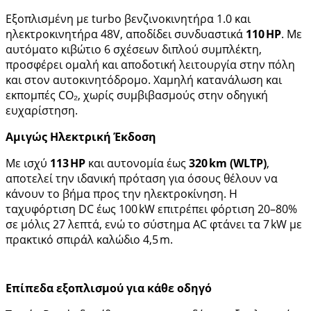
Εξοπλισμένη με turbo βενζινοκινητήρα 1.0 και
ηλεκτροκινητήρα 48V, αποδίδει συνδυαστικά
110 HP
. Με
αυτόματο κιβώτιο 6 σχέσεων διπλού συμπλέκτη,
προσφέρει ομαλή και αποδοτική λειτουργία στην πόλη
και στον αυτοκινητόδρομο. Χαμηλή κατανάλωση και
εκπομπές CO₂, χωρίς συμβιβασμούς στην οδηγική
ευχαρίστηση.
Αμιγώς Ηλεκτρική Έκδοση
Με ισχύ
113 HP
και αυτονομία έως
320 km (WLTP)
,
αποτελεί την ιδανική πρόταση για όσους θέλουν να
κάνουν το βήμα προς την ηλεκτροκίνηση. Η
ταχυφόρτιση DC έως 100 kW επιτρέπει φόρτιση 20–80%
σε μόλις 27 λεπτά, ενώ το σύστημα AC φτάνει τα 7 kW με
πρακτικό σπιράλ καλώδιο 4,5 m.
Επίπεδα εξοπλισμού για κάθε οδηγό