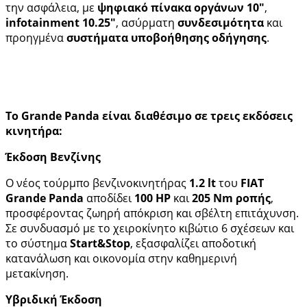
την ασφάλεια, με
ψηφιακό πίνακα οργάνων 10″
,
infotainment 10.25″
, ασύρματη
συνδεσιμότητα
και
προηγμένα
συστήματα υποβοήθησης οδήγησης
.
Το Grande Panda είναι διαθέσιμο σε τρεις εκδόσεις
κινητήρα:
Έκδοση Βενζίνης
Ο νέος τούρμπο βενζινοκινητήρας
1.2 lt
του
FIAT
Grande Panda
αποδίδει
100 HP
και
205 Nm ροπής
,
προσφέροντας ζωηρή απόκριση και σβέλτη επιτάχυνση.
Σε συνδυασμό με το χειροκίνητο κιβώτιο 6 σχέσεων και
το σύστημα
Start&Stop
, εξασφαλίζει αποδοτική
κατανάλωση και οικονομία στην καθημερινή
μετακίνηση.
Υβριδική Έκδοση