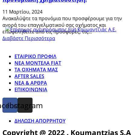
11 Μαρτίου, 2024
Ανακαλύψτε τα προνόμια που προσφέρουμε για την
αγορά του επαγγελματικού σας οχήματος και
επωφεληθείτε από τις προσφορές, τις...
Διαβάστε Περισσότερα
ΕΤΑΙΡΙΚΟ ΠΡΟΦΙΛ
ΝΕΑ ΜΟΝΤΕΛΑ FIAT
ΤΑ ΟΧΗΜΑΤΑ ΜΑΣ
AFTER SALES
ΝΕΑ & ΑΡΘΡΑ
ΕΠΙΚΟΙΝΩΝΙΑ
acebook
Instagram
ΔΗΛΩΣΗ ΑΠΟΡΡΗΤΟΥ
Copyright @ 2022 . Koumantzias S.A