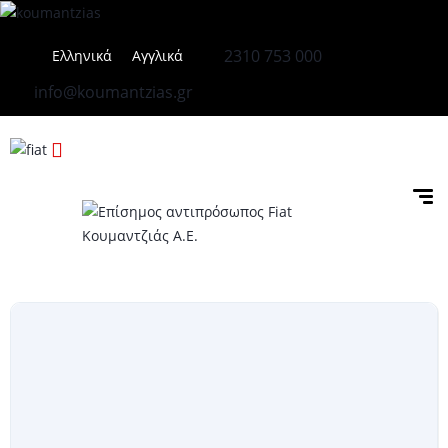
2310 753 000
Ελληνικά
Αγγλικά
info@koumantzias.gr