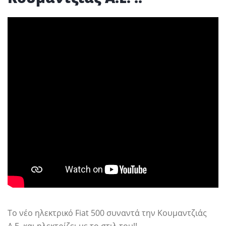
Το νέο ηλεκτρικό Fiat 500 συναντά την Κουμαντζιάς
Α.Ε. και ηλεκτρίζει με το στιλ του!!