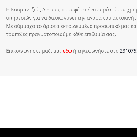
Η Κουμαντζιάς Α.Ε. σας προσφέρει ένα ευρύ φάσμα χρ
υπηρεσιών για να διευκολύνει την αγορά του αυτοκινήτ
Με σύμμαχο το άριστα εκπαιδευμένο προσωπικό μας και
τράπεζες πραγματοποιούμε κάθε επιθυμία σας.
Επικοινωνήστε μαζί μας
εδώ
ή τηλεφωνήστε στο
231075