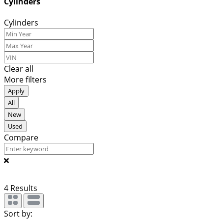
Cylinders
Cylinders
Clear all
More filters
Apply
All
New
Used
Compare
4
Results
Sort by: