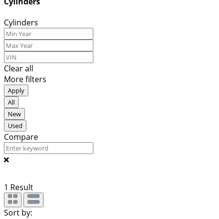
Cylinders
Cylinders
Clear all
More filters
Apply
All
New
Used
Compare
1
Result
Sort by: