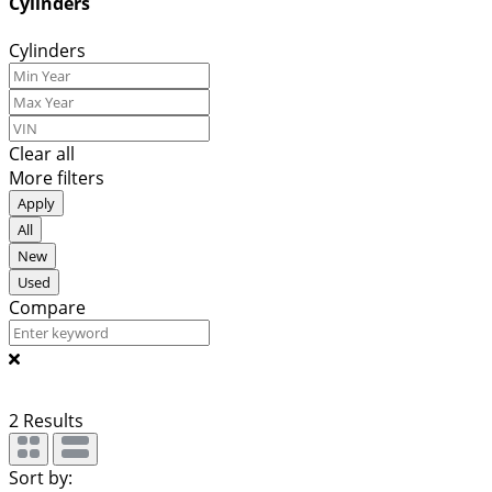
Cylinders
Cylinders
Clear all
More filters
Apply
All
New
Used
Compare
2
Results
Sort by: