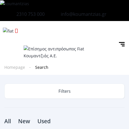
2310 753 000
info@koumantzias.gr
Homepage
Search
Filters
All
New
Used