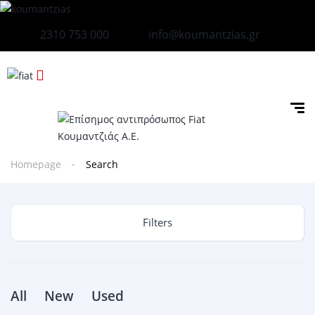
2310 753 000
info@koumantzias.gr
Homepage
Search
Filters
All
New
Used