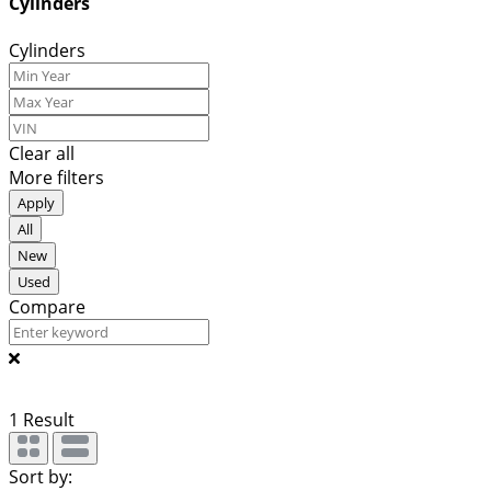
Cylinders
Cylinders
Clear all
More filters
Apply
All
New
Used
Compare
1
Result
Sort by: