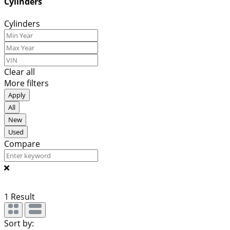
Cylinders
Cylinders
Clear all
More filters
Apply
All
New
Used
Compare
1
Result
Sort by: